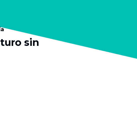
ía
turo sin