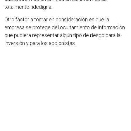
totalmente fidedigna.
Otro factor a tomar en consideración es que la
empresa se protege del ocultamiento de información
que pudiera representar algún tipo de riesgo para la
inversión y para los accionistas.
Ayuda en la toma de
decisiones
.
La auditoría externa presenta sus informes, basados
en el exhaustivo escrutinio de las cuentas de la
empresa. De estos informes, tanto la dirección de la
organización, como las diferentes gerencias, pueden
servirse para realizar las diferentes evaluaciones de
cada proceso de la empresa. Es decir, la auditoría es
una herramienta que puede aprovecharse para la